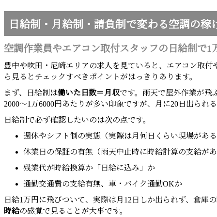
日給制・月給制・請負制で変わる空調の稼
空調作業員やエアコン取付スタッフの日給制で1
豊中や吹田・尼崎エリアの求人を見ていると、エアコン取付
ら見るとチェックすべきポイントがはっきりあります。
まず、日給制は
働いた日数＝月収
です。雨天で屋外作業が飛ぶ
2000〜1万6000円あたりが多い印象ですが、月に20日出
日給制で必ず確認したいのは次の点です。
週休やシフト制の実態（実際は月何日くらい現場がある
休業日の保証の有無（雨天中止時に時給計算の支給があ
残業代が時給換算か「日給に込み」か
通勤交通費の支給有無、車・バイク通勤OKか
日給1万円に飛びついて、実際は月12日しか出られず、倉庫
時給
の感覚で見ることが大事です。