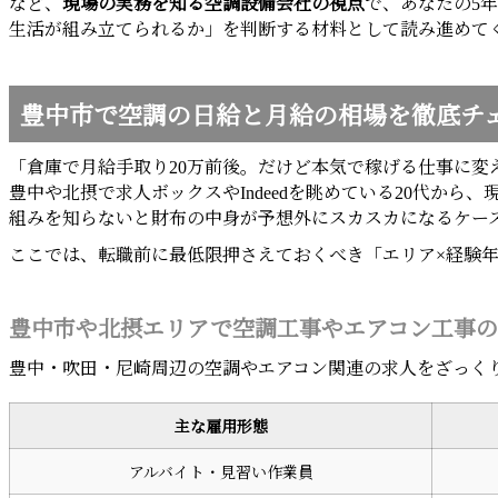
など、
現場の実務を知る空調設備会社の視点
で、あなたの5
生活が組み立てられるか」を判断する材料として読み進めて
豊中市で空調の日給と月給の相場を徹底チ
「倉庫で月給手取り20万前後。だけど本気で稼げる仕事に変
豊中や北摂で求人ボックスやIndeedを眺めている20代か
組みを知らないと財布の中身が予想外にスカスカになるケー
ここでは、転職前に最低限押さえておくべき「エリア×経験
豊中市や北摂エリアで空調工事やエアコン工事の
豊中・吹田・尼崎周辺の空調やエアコン関連の求人をざっく
主な雇用形態
アルバイト・見習い作業員