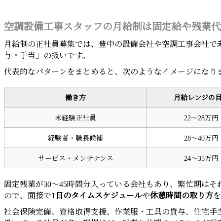
空調設備工事スタッフの月給制は固定給や残業代
月給制の正社員募集では、豊中の設備会社や空調工事会社で
与・手当」の扱いです。
代表的なパターンをまとめると、次のようなイメージになり
働き方
月給レンジの
未経験正社員
22〜28万円
経験者・職長候補
28〜40万円
サービス・メンテナンス
24〜35万円
固定残業が30〜45時間分入っている会社もあり、繁忙期は
ので、面接で
1日のタイムスケジュール
や
休憩時間の取り方
を
社会保険完備、資格取得支援、作業服・工具の貸与、住宅手