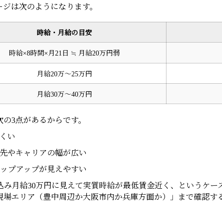
ージは次のようになります。
時給・月給の目安
時給×8時間×月21日 ≒ 月給20万円弱
月給20万〜25万円
月給30万〜40万円
次の3点があるからです。
くい
先やキャリアの幅が広い
ップアップが見えやすい
み月給30万円に見えて実質時給が最低賃金近く、というケー
現場エリア（豊中周辺か大阪市内か兵庫方面か）」まで確認す