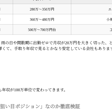
円
280万〜350万円
エ
円
360万〜480万円
小
円
500万〜700万円台
、雨の日や閑散期に出勤ゼロで月収が20万円を大きく切った、
厚くて、手取り年収で見るとかなり安定している会社もありま
年収が100万単位で変わってきます。
狙い目ポジション」なのか徹底検証