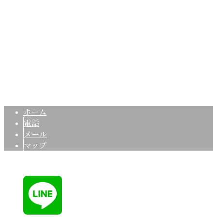
Googleマップで確認する
TEL：080-1433-3027 FAX：06-6848-2007 ※営業電話お断
り※
空調設備工事なら大阪府豊中市の有限会社基工業へ｜求人募
Copyright © 空調工事・空調設備工事なら大阪府吹田市や豊中市などに対
応の有限会社基工業へ. All rights reserved.
ホーム
電話
メール
マップ